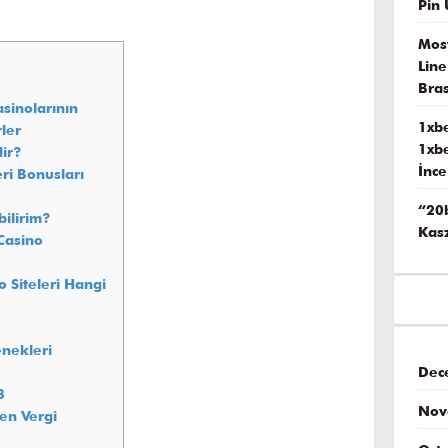
Pin 
Mos
Line
Bras
asinolarının
1xbe
ler
1xbe
dir?
İnc
ri Bonusları
“20
bilirim?
Kasz
Casino
 Siteleri Hangi
nekleri
Dec
3
Nov
en Vergi