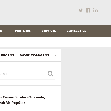
UT
PARTNERS
SERVICES
CONTACT US
 RECENT
MOST COMMENT
yi Casino Siteleri Güvenilir,
nslı Ve Popüler