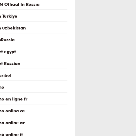
 Official In Russia
 Turkiye
n uzbekistan
nRussia
t egypt
t Russian
aribet
no
no en ligne fr
no onlina ca
no online ar
nò online it