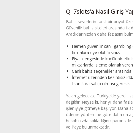
Q: 7slots’a Nasıl Giriş Y
Bahis severlerin farklı bir boyut üz
Güvenilir bahis siteleri arasında il
Aradıklarınızdan daha fazlasını bulm
Hemen güvenilir canlı gambling e
firmalara üye olabilirsiniz.
Fiyat dengesinde küçük bir etki 
miktarlarda isleme olanak veren
Canlı bahis seçenekler arasında i
İnternet üzerinden kesintisiz id
lisanslara sahip olması gerekir.
Yakın gelecekte Türkiye’de yerel lis
değildir. Neyse ki, her yıl daha fazl
işler iyiye gitmeye başlıyor. Daha s
ödeme yöntemine göre daha da aşağı
hesabınızda sakladığınız paranızdır
ve Payz bulunmaktadır.