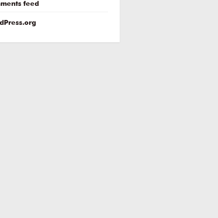
ments feed
dPress.org