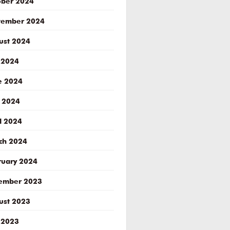
ober 2024
tember 2024
ust 2024
 2024
e 2024
 2024
l 2024
ch 2024
ruary 2024
ember 2023
ust 2023
 2023