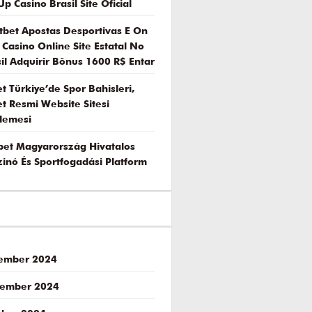
Up Casino Brasil Site Oficial
tbet Apostas Desportivas E On
 Casino Online Site Estatal No
il Adquirir Bônus 1600 R$ Entar
t Türkiye’de Spor Bahisleri,
t Resmi Website Sitesi
elemesi
bet Magyarország Hivatalos
inó És Sportfogadási Platform
ember 2024
ember 2024