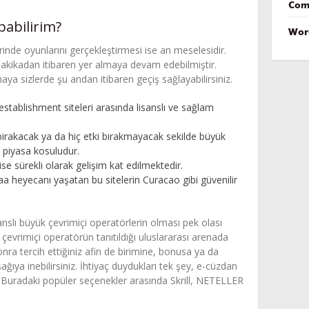
Com
apabilirim?
Wor
erinde oyunlarını gerçekleştirmesi ise an meselesidir.
k dakikadan itibaren yer almaya devam edebilmiştir.
aya sizlerde şu andan itibaren geçiş sağlayabilirsiniz.
stablishment siteleri arasında lisanslı ve sağlam
birakacak ya da hiç etki birakmayacak sekilde büyük
 piyasa kosuludur.
se sürekli olarak gelişim kat edilmektedir.
daa heyecanı yaşatan bu sitelerin Curacao gibi güvenilir
anslı büyük çevrimiçi operatörlerin olması pek olası
a çevrimiçi operatörün tanıtıldığı uluslararası arenada
onra tercih ettiğiniz afin de birimine, bonusa ya da
ya inebilirsiniz. İhtiyaç duydukları tek şey, e-cüzdan
. Buradaki popüler seçenekler arasında Skrill, NETELLER