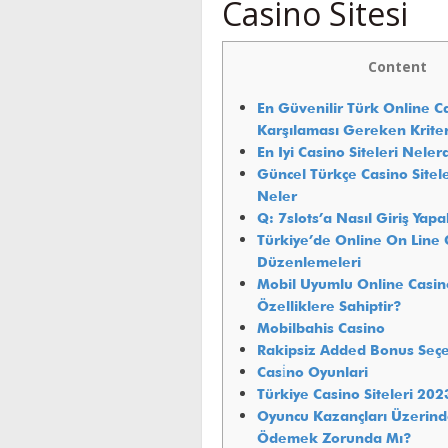
Casino Sitesi
Content
En Güvenilir Türk Online C
Karşılaması Gereken Kriter
En Iyi Casino Siteleri Neler
Güncel Türkçe Casino Sitele
Neler
Q: 7slots’a Nasıl Giriş Yapa
Türkiye’de Online On Line 
Düzenlemeleri
Mobil Uyumlu Online Casino
Özelliklere Sahiptir?
Mobilbahis Casino
Rakipsiz Added Bonus Seçe
Casi̇no Oyunlari
Türkiye Casino Siteleri 202
Oyuncu Kazançları Üzerind
Ödemek Zorunda Mı?